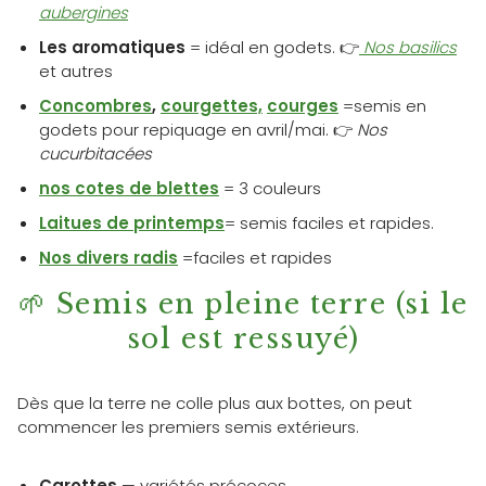
aubergines
Les aromatiques
= idéal en godets. 👉
Nos basilics
et autres
Concombres
,
courgettes,
courges
=semis en
godets pour repiquage en avril/mai. 👉
Nos
cucurbitacées
nos cotes de blettes
= 3 couleurs
Laitues de printemps
= semis faciles et rapides.
Nos divers radis
=faciles et rapides
🌱 Semis en pleine terre (si le
sol est ressuyé)
Dès que la terre ne colle plus aux bottes, on peut
commencer les premiers semis extérieurs.
Carottes
— variétés précoces.