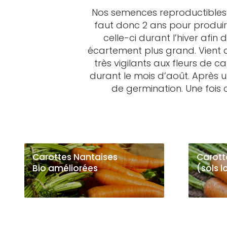
Nos semences reproductibles d
faut donc 2 ans pour produire
celle-ci durant l’hiver afin
écartement plus grand. Vient a
très vigilants aux fleurs de 
durant le mois d’août. Après u
de germination. Une fois 
Carottes Nantaises
Carott
Bio améliorées
(sols l
3,00
€
3,00
€