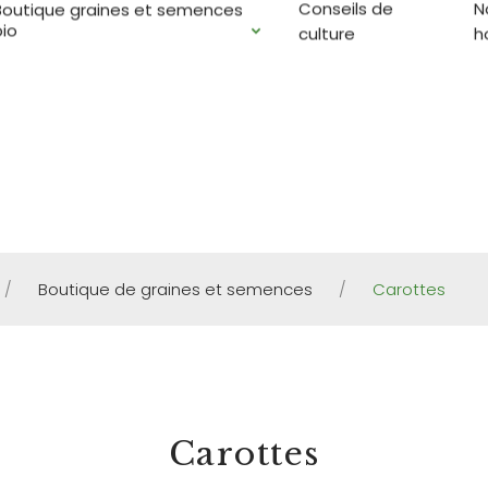
Conseils de
N
Boutique graines et semences
E SEMENCES : Dans votre panier choisissez la livraison 
bio
culture
h
/
Boutique de graines et semences
/
Carottes
BOUTIQUE DE GRAINES ET SEMENCES
Carottes