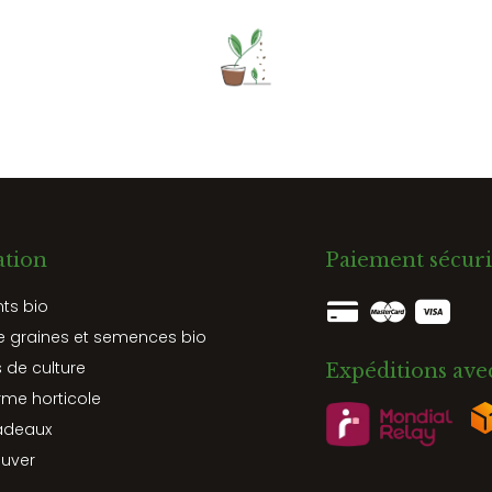
ation
Paiement sécuri
nts bio
e graines et semences bio
 de culture
Expéditions ave
rme horticole
adeaux
ouver