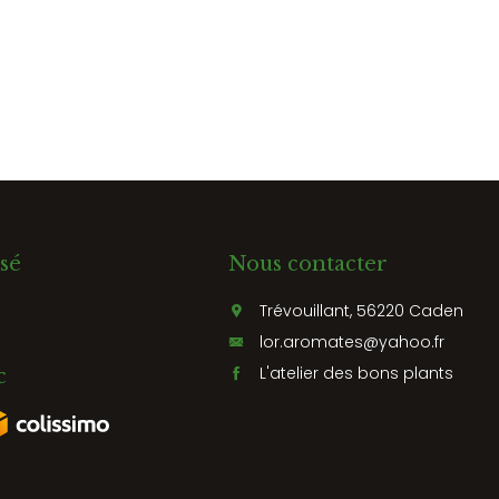
sé
Nous contacter
Trévouillant, 56220 Caden
lor.aromates@yahoo.fr
L'atelier des bons plants
c