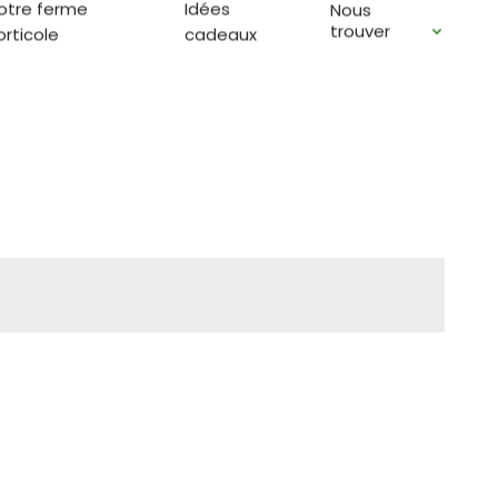
otre ferme
Idées
Nous
à Caden et venez sur RDV
trouver
orticole
cadeaux