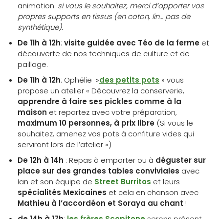
animation.
si vous le souhaitez, merci d’apporter vos
propres supports en tissus (en coton, lin… pas de
synthétique).
De 11h à 12h
:
visite guidée avec Téo de la ferme
et
découverte de nos techniques de culture et de
paillage.
De 11h à 12h
: Ophélie »
des petits pots
» vous
propose un atelier « Découvrez la conserverie,
apprendre à faire ses pickles comme à la
maison
et repartez avec votre préparation,
maximum 10 personnes, à prix libre
(Si vous le
souhaitez, amenez vos pots à confiture vides qui
serviront lors de l’atelier »)
De 12h à 14h
: Repas à emporter ou à
déguster sur
place
sur des grandes tables conviviales
avec
Ian et son équipe de
Street Burritos
et leurs
spécialités Mexicaines
et cela en chanson avec
Mathieu à l’accordéon et Soraya au chant
!
de 14h à 17h
:
les frères Scopitone
serons présent