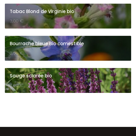
Tabac Blond de Virginie bio
3,00
€
Bourrache bleue Bio comestible
3,00
€
Sauge sclarée bio
3,00
€