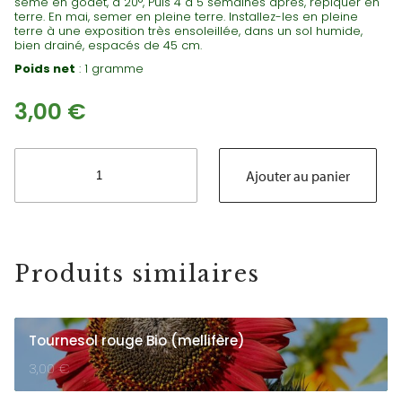
semé en godet, à 20°, Puis 4 à 5 semaines après, repiquer en
terre. En mai, semer en pleine terre. Installez-les en pleine
terre à une exposition très ensoleillée, dans un sol humide,
bien drainé, espacés de 45 cm.
Poids net
: 1 gramme
3,00
€
quantité
de
Ajouter au panier
Cosmos
Bio
Blanc
(nectarifère)
Produits similaires
Tournesol rouge Bio (mellifère)
3,00
€