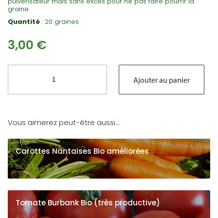
pulvérisateur mais sans excès pour ne pas faire pourrir la
graine.
Quantité
: 20 graines
3,00
€
quantité
de
Ajouter au panier
Courgette
Gold
rush
Bio
Vous aimerez peut-être aussi…
(précoce
et
productive)
Carottes Nantaises Bio améliorées
3,00
€
Tomate Burbank Bio (très productive)
3,00
€