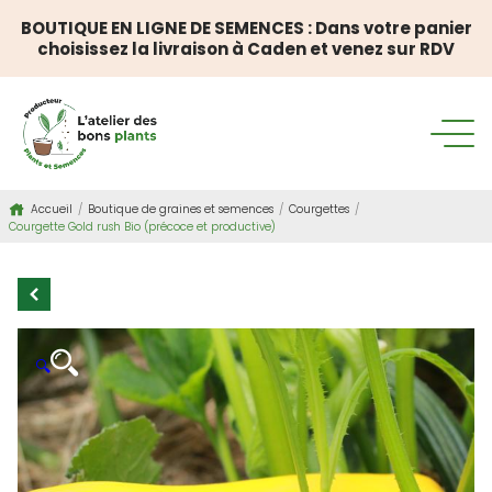
BOUTIQUE EN LIGNE DE SEMENCES : Dans votre panier
choisissez la livraison à Caden et venez sur RDV
Accueil
/
Boutique de graines et semences
/
Courgettes
/
Courgette Gold rush Bio (précoce et productive)
🔍