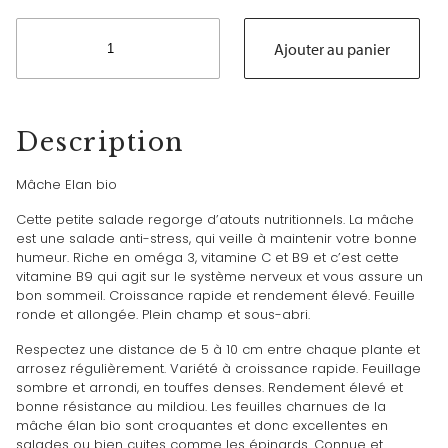
quantité
de
Ajouter au panier
Mâche
Elan
bio
Description
Mâche Elan bio
Cette petite salade regorge d’atouts nutritionnels. La mâche
est une salade anti-stress, qui veille à maintenir votre bonne
humeur. Riche en oméga 3, vitamine C et B9 et c’est cette
vitamine B9 qui agit sur le système nerveux et vous assure un
bon sommeil. Croissance rapide et rendement élevé. Feuille
ronde et allongée. Plein champ et sous-abri.
Respectez une distance de 5 à 10 cm entre chaque plante et
arrosez régulièrement. Variété à croissance rapide. Feuillage
sombre et arrondi, en touffes denses. Rendement élevé et
bonne résistance au mildiou. Les feuilles charnues de la
mâche élan bio sont croquantes et donc excellentes en
salades ou bien cuites comme les épinards. Connue et