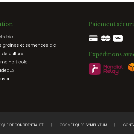
ation
Paiement sécuri
nts bio
e graines et semences bio
 de culture
Expéditions ave
rme horticole
adeaux
ouver
TIQUE DE CONFIDENTIALITÉ
COSMÉTIQUES SYMPHYTUM
CONTA