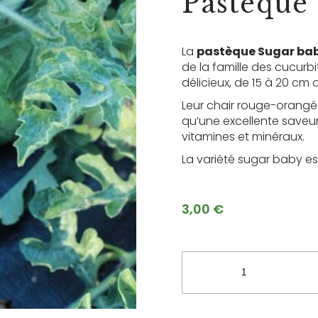
Pasteque
La
pastèque Sugar bab
de la famille des cucurbit
délicieux, de 15 à 20 cm 
Leur chair rouge-orangé 
qu’une excellente saveur 
vitamines et minéraux.
La variété sugar baby es
3,00
€
quantité
de
Pasteque
Sugar