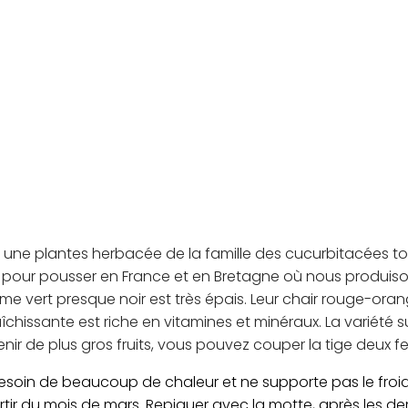
baby
bio
est une plantes herbacée de la famille des cucurbitacées 
 pour pousser en France et en Bretagne où nous produisons
me vert presque noir est très épais. Leur chair rouge-oran
aîchissante est riche en vitamines et minéraux. La variété
tenir de plus gros fruits, vous pouvez couper la tige deux
soin de beaucoup de chaleur et ne supporte pas le froid. 
artir du mois de mars. Repiquer avec la motte, après les de