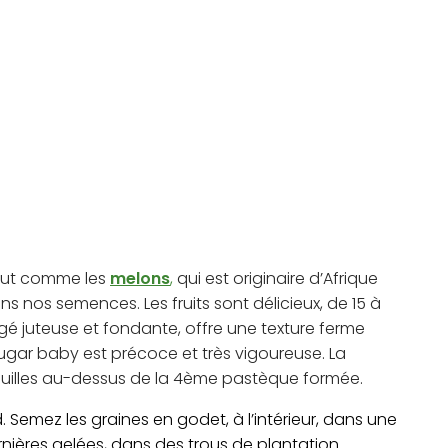
tout comme les
melons
,
qui est originaire d’Afrique
 nos semences. Les fruits sont délicieux, de 15 à
gé juteuse et fondante, offre une texture ferme
 sugar baby est précoce et très vigoureuse. La
 feuilles au-dessus de la 4ème pastèque formée.
Semez les graines en godet, à l’intérieur, dans une
rnières gelées, dans des trous de plantation