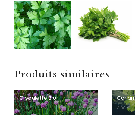
Produits similaires
Ciboulette Bio
Corian
3,00
€
3,00
€