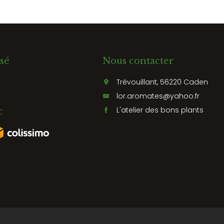
sé
Nous contacter
Trévouillant, 56220 Caden
lor.aromates@yahoo.fr
L'atelier des bons plants
c