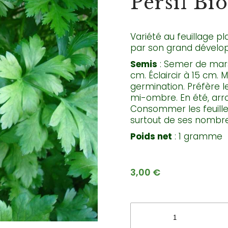
Persil Bio
Variété au feuillage pl
par son grand dével
Semis
: Semer de mars 
cm. Éclaircir à 15 cm.
germination. Préfère l
mi-ombre. En été, arr
Consommer les feuille
surtout de ses nombre
Poids net
: 1 gramme
3,00
€
quantité
de