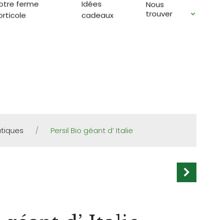
otre ferme
Idées
Nous
à Caden et venez sur RDV
trouver
orticole
cadeaux
tiques
/
Persil Bio géant d’ Italie
S