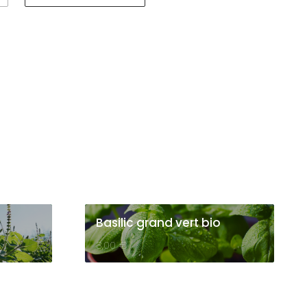
Basilic grand vert bio
3,00
€