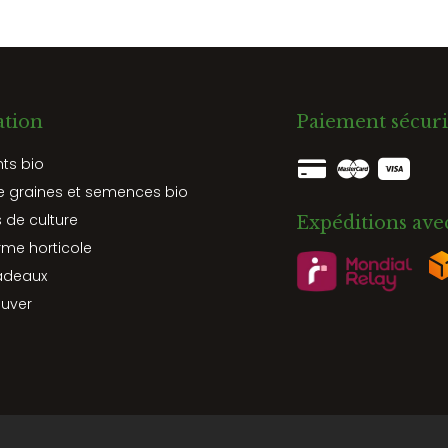
ation
Paiement sécuri
nts bio
e graines et semences bio
 de culture
Expéditions ave
rme horticole
adeaux
ouver