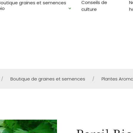
Conseils de
N
Boutique graines et semences
E SEMENCES : Dans votre panier choisissez la livraison 
bio
culture
h
/
Boutique de graines et semences
/
Plantes Aroma
PLANTES AROMATIQUE