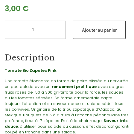
3,00
€
quantité
de
Ajouter au panier
Tomate
Bio
Zapotec
Pink
Description
Tomate Bio Zapotec Pink
:
Une tomate étonnante en forme de poire plissée ou nervurée
un peu aplatie avec un
rendement prolifique
avec de gros
fruits roses de 150 à 300 gr.Parfaite pour la farce, les sauces
ou les tomates séchées.
Sa forme ornementale capte
toujours l’attention et sa saveur douce et unique séduit tous
les convives.
Originaire de la tribu zapotèque d’Oaxaca, au
Mexique.
Bouquets de 5 à 6 fruits à l’attache pédonculaire très
profonde, fleur à 7 sépales. Fruit à la chair rouge.
Saveur très
douce
, à utiliser pour salade ou cuisson, effet décoratif garanti
coupé en tranche dans une salade.