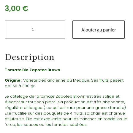
3,00
€
quantité
de
Ajouter au panier
Tomate
Bio
Zapotec
Brown
Description
Tomate Bio Zapotec Brown
Origine
: Variété très ancienne du Mexique. Ses fruits pèsent
de 150 à 300 gr.
Le côtelage de la tomate Zapotec Brown est très solide et
élégant sur tout son plant. Sa production est très abondante,
régulière et longue ( ce qui est rare pour une grosse tomate).
Elle fructifie sur des bouquets de 4 fruits, sa chair est charnue
et juteuse. Elle esr excellente pour les trancher en rondelles, la
farce, les sauces ou les tomates séchées.