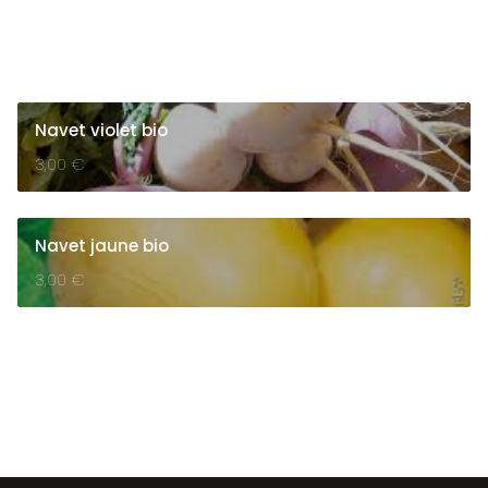
Navet violet bio
3,00
€
Navet jaune bio
3,00
€