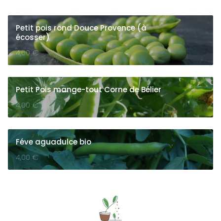
Petit pois rond Douce Provence (à
écosser)
4,00
€
Petit Pois mange-tout Corne de Bélier
4,00
€
Féve aguadulce bio
4,00
€