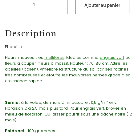
de
Ajouter au panier
Phacélie
-
engrais
vert
Description
Phacélie:
Fleurs mauves très
mellifères
. Idéales comme
engrais vert
ou
fleurs à couper fleurs à massif. Hauteur : 70, 80 cm. Attire les
abeilles (pollen). Améliore la structure du sol par ses racines
très nombreuses et étouffe les mauvaises herbes grâce à sa
croissance rapide.
Semis
: à la volée, de mars à fin octobre , 0,5 g/m² env.
Floraison 2 à 2,5 mois plus tard. Pour engrais vert, broyer en
milieu de floraison. Ou laisser pourrir sous une bâche noire ( 2
mois)
Poids net
: 100 grammes