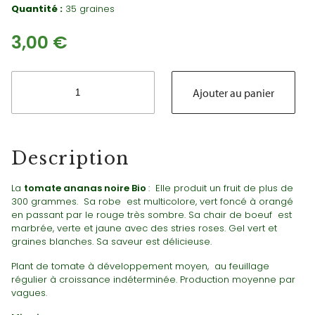
Quantité :
35 graines
3,00
€
quantité
de
Ajouter au panier
Tomate
Bio
Ananas
Noire
Description
La
tomate ananas noire Bio
: Elle produit un fruit de plus de
300 grammes. Sa robe est multicolore, vert foncé à orangé
en passant par le rouge très sombre. Sa chair de boeuf est
marbrée, verte et jaune avec des stries roses. Gel vert et
graines blanches. Sa saveur est délicieuse.
Plant de tomate à développement moyen, au feuillage
régulier à croissance indéterminée. Production moyenne par
vagues.