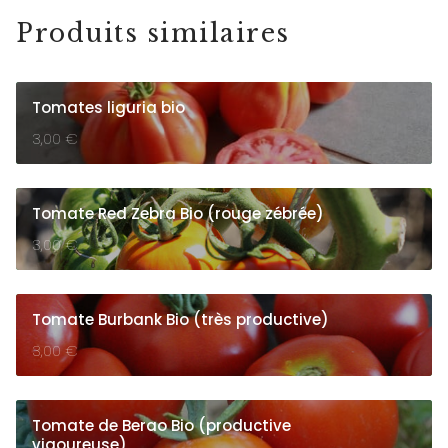
Produits similaires
Tomates liguria bio
3,00
€
Tomate Red Zebra Bio (rouge zébrée)
3,00
€
Tomate Burbank Bio (très productive)
3,00
€
Tomate de Berao Bio (productive
vigoureuse)