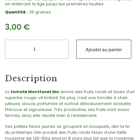
en enterrant la tige jusqu’aux premières feuilles.
Quantité :
35 graines
3,00
€
quantité
de
Ajouter au panier
Tomate
Montfavet
Bio
(résiste
Description
à
l'éclatement)
La
tomate Montfavet bio
donne des fruits ronds et lisses d’un
superbe rouge-vif brillant. De plus, c’est une tomate à chair
juteuse, douce, parfumée et surtout délicieusement acidulée.
Précoce et vigoureuse. Très productive, ses fruits sont assez
fermes, ainsi, elle résiste bien à l’éclatement.
Ses petites fleurs jaunes se groupent en bouquets, dès la fin
du printemps.
Elle produit des fruits ronds lisses d’une taille
moyenne de 120-150g environ 8 jours plus tôt que la moyenne.