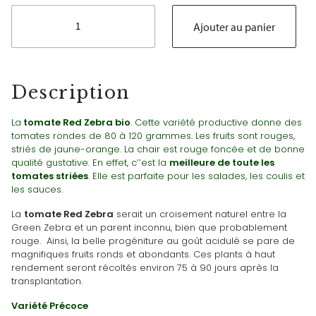
quantité
de
Ajouter au panier
Tomate
Red
Zebra
Bio
Description
(rouge
zébrée)
La
tomate Red Zebra bio
. Cette variété productive donne des
tomates rondes de 80 à 120 grammes. Les fruits sont rouges,
striés de jaune-orange. La chair est rouge foncée et de bonne
qualité gustative. En effet, c’’est la
meilleure de toute les
tomates striées
. Elle est parfaite pour les salades, les coulis et
les sauces.
La
tomate Red Zebra
serait un croisement naturel entre la
Green Zebra et un parent inconnu, bien que probablement
rouge. Ainsi, la belle progéniture au goût acidulé se pare de
magnifiques fruits ronds et abondants. Ces plants à haut
rendement seront récoltés environ 75 à 90 jours après la
transplantation.
Variété
Précoce