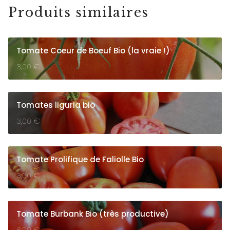
Produits similaires
Tomate Coeur de Boeuf Bio (la vraie !)
3,00
€
Tomates liguria bio
3,00
€
Tomate Prolifique de Faliolle Bio
3,00
€
Tomate Burbank Bio (très productive)
3,00
€