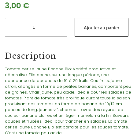
3,00
€
quantité
de
Ajouter au panier
Tomate
cerise
jaune
Banane
Description
Bio
Tomate cerise jaune Banane Bio: Variété productive et
décorative. Elle donne, sur une longue période, une
abondance de bouquets de 10 à 20 fruits. Ces fruits, jaune
citron, allongés en forme de petites bananes, comportent peu
de graines. Chair jaune, peu acide, idéale pour les salades de
tomates. Plant de tomate très prolifique durant toute la saison
produisant des tomates en forme de banane de 10/12 cm
pouces de long, jaunes vif, charnues avec des rayures de
couleur banane claires et un léger mamelon à la fin. Saveurs
douces et fruitées. Idéal pour trancher en salades. La omate
cerise jaune Banane Bio est parfaite pour les sauces tomate.
C’est une tomate peu acide.