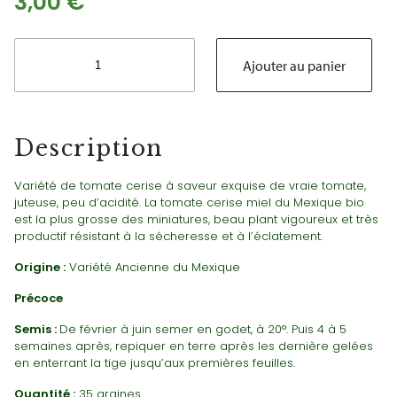
3,00
€
quantité
de
Ajouter au panier
Tomate
cerise
Miel
du
Description
Mexique
Bio
Variété de tomate cerise à saveur exquise de vraie tomate,
juteuse, peu d’acidité. La tomate cerise miel du Mexique bio
est la plus grosse des miniatures, beau plant vigoureux et très
productif résistant à la sécheresse et à l’éclatement.
Origine :
Variété Ancienne du Mexique
Précoce
Semis :
De février à juin semer en godet, à 20°. Puis 4 à 5
semaines après, repiquer en terre après les dernière gelées
en enterrant la tige jusqu’aux premières feuilles.
Quantité :
35 graines