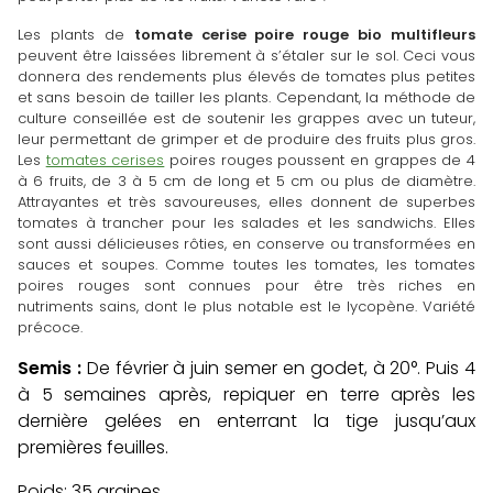
Les plants de
tomate cerise poire rouge bio multifleurs
peuvent être laissées librement à s’étaler sur le sol. Ceci vous
donnera des rendements plus élevés de tomates plus petites
et sans besoin de tailler les plants. Cependant, la méthode de
culture conseillée est de soutenir les grappes avec un tuteur,
leur permettant de grimper et de produire des fruits plus gros.
Les
tomates cerises
poires rouges poussent en grappes de 4
à 6 fruits, de 3 à 5 cm de long et 5 cm ou plus de diamètre.
Attrayantes et très savoureuses, elles donnent de superbes
tomates à trancher pour les salades et les sandwichs. Elles
sont aussi délicieuses rôties, en conserve ou transformées en
sauces et soupes. Comme toutes les tomates, les tomates
poires rouges sont connues pour être très riches en
nutriments sains, dont le plus notable est le lycopène. Variété
précoce.
Semis :
De février à juin semer
en godet, à 20°. Puis 4
à 5 semaines après, repiquer en terre après les
dernière gelées en enterrant la tige jusqu’aux
premières feuilles.
Poids: 35 graines