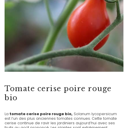
TOMATES CERISES
Tomate cerise poire rouge
bio
La
tomate cerise poire rouge bio,
Solanum lycopersicum
est l’un des plus anciennes tomates connues. Cette tomate
cerise continue de ravir les jardiniers aujourd’hui avec ses
fruits au goût prononcé. Les plantes sont extrêmement