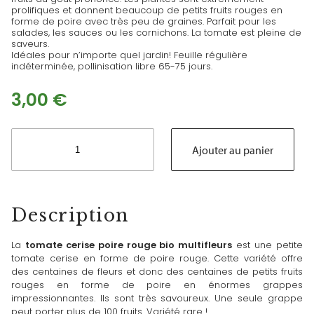
prolifiques et donnent beaucoup de petits fruits rouges en
forme de poire avec très peu de graines. Parfait pour les
salades, les sauces ou les cornichons. La tomate est pleine de
saveurs.
Idéales pour n’importe quel jardin! Feuille régulière
indéterminée, pollinisation libre 65-75 jours.
3,00
€
quantité
de
Ajouter au panier
Tomate
cerise
poire
rouge
Description
bio
La
tomate cerise poire rouge bio multifleurs
est une petite
tomate cerise en forme de poire rouge. Cette variété offre
des centaines de fleurs et donc des centaines de petits fruits
rouges en forme de poire en énormes grappes
impressionnantes. Ils sont très savoureux. Une seule grappe
peut porter plus de 100 fruits. Variété rare !