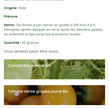
Origine :
Italie
Précoce
Semis :
De février à juin semer en godet, à 20°, Puis 4 à 5
semaines après, repiquer en terre après les dernière gelées
en enterrant la tige jusqu’aux premières feuilles.
Quantité :
35 graines
Vous aimerez peut-être aussi…
Concombre Helena bio
3,00
€
Tomate cerise grappe jaune Bio
3,00
€