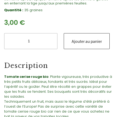
en enterrant la tige jusqu’aux premières feuilles.
Quantité :
35 graines
3,00
€
quantité
de
Ajouter au panier
Tomate
cerise
rouge
bio
Description
(vigoureuse)
Tomate cerise rouge bio
: Plante vigoureuse, très productive à
très petits fruits délicieux, fondants et très sucrés. Idéal pour
l’apéritif ou le goûter. Peut être récolté en grappes pour éviter
que les fruits se fendent. Ses bouquets sont très décoratifs sur
les salades.
Techniquement un fruit, mais aussi le légume d’été préféré à
l’ouest de l’Europe! Pas de surprise avec cette variété de
tomate cerise rouge bio car rien de ce que vous achetez ne
bat la saveur de vos tomates locales.