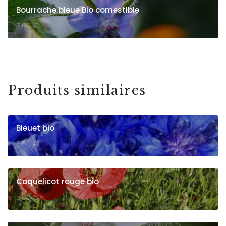
Bourrache bleue Bio comestible
3,00
€
Produits similaires
Bleuet bio
3,00
€
Coquelicot rouge bio
3,00
€