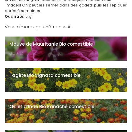
limaces! On peut les semer dans des godets puis les repiquer
après 3 semaines.
Quantité:
5 g
Vous aimerez peut-être aussi…
Mauve de Mauritanie Bio comestible
3,00
€
Tagète Bio Signata comestible
3,00
€
Œillet d’Inde Bio Panaché comestible
3,00
€