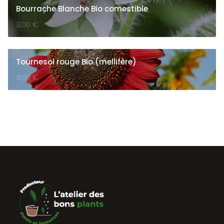
Bourrache Blanche Bio comestible
3,00
€
Tournesol rouge Bio (mellifère)
3,00
€