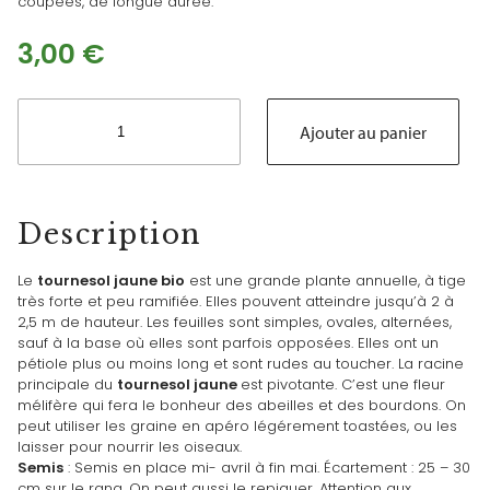
coupées, de longue durée.
3,00
€
quantité
de
Ajouter au panier
Tournesol
jaune
bio
Description
Le
tournesol jaune bio
est une grande plante annuelle, à tige
très forte et peu ramifiée. Elles pouvent atteindre jusqu’à 2 à
2,5 m de hauteur. Les feuilles sont simples, ovales, alternées,
sauf à la base où elles sont parfois opposées. Elles ont un
pétiole plus ou moins long et sont rudes au toucher. La racine
principale du
tournesol jaune
est pivotante. C’est une fleur
mélifère qui fera le bonheur des abeilles et des bourdons. On
peut utiliser les graine en apéro légérement toastées, ou les
laisser pour nourrir les oiseaux.
Semis
: Semis en place mi- avril à fin mai. Écartement : 25 – 30
cm sur le rang. On peut aussi le repiquer. Attention aux