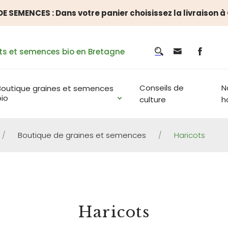
E SEMENCES : Dans votre panier choisissez la livraison 
ts et semences bio en Bretagne
Conseils de
N
Boutique graines et semences
bio
culture
h
/
Boutique de graines et semences
/
Haricots
BOUTIQUE DE GRAINES ET SEMENCES
Haricots