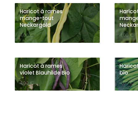
Haricot à rames
Harico
mange-tout
mange
Neckargold
Neckar
4,00
€
4,00
€
Haricot à rames
Harico
violet Blauhilde Bio
bio
4,00
€
4,00
€