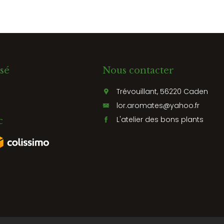
sé
Nous contacter
Trévouillant, 56220 Caden
lor.aromates@yahoo.fr
L'atelier des bons plants
c