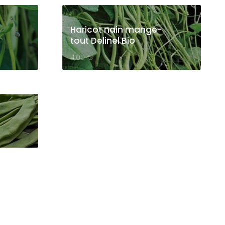
Haricot nain mange-
tout Delinel Bio
4,00
€