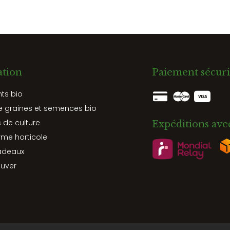
ation
Paiement sécuri
nts bio
e graines et semences bio
 de culture
Expéditions ave
rme horticole
adeaux
ouver