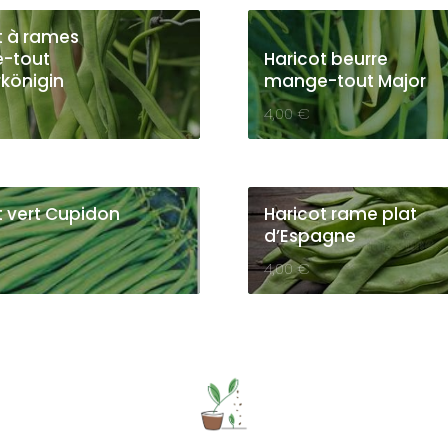
t à rames
-tout
Haricot beurre
königin
mange-tout Major
4,00
€
t vert Cupidon
Haricot rame plat
d’Espagne
4,00
€