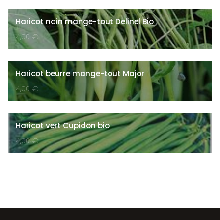
Haricot nain mange-tout Delinel Bio
4,00
€
Haricot beurre mange-tout Major
4,00
€
Haricot vert Cupidon bio
4,00
€