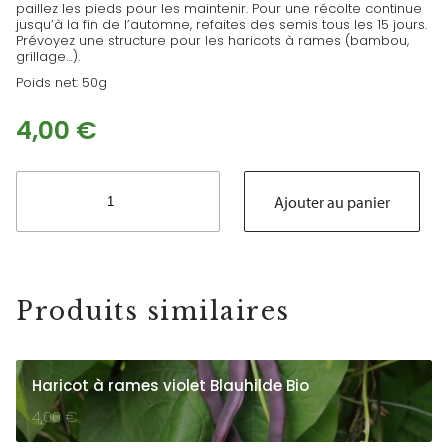
paillez les pieds pour les maintenir. Pour une récolte continue
jusqu’à la fin de l’automne, refaites des semis tous les 15 jours.
Prévoyez une structure pour les haricots à rames (bambou,
grillage…).
Poids net: 50g
4,00
€
quantité
de
Ajouter au panier
Haricot
rame
plat
d'Espagne
Produits similaires
Haricot à rames violet Blauhilde Bio
4,00
€