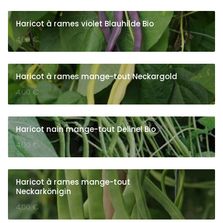
Haricot à rames violet Blauhilde Bio
4,00
€
Haricot à rames mange-tout Neckargold
4,00
€
Haricot nain mange-tout Delinel Bio
4,00
€
Haricot à rames mange-tout
Neckarkönigin
4,00
€