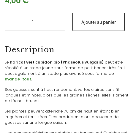
4,00
€
quantité
de
Ajouter au panier
Haricot
vert
Cupidon
bio
Description
Le
haricot vert cupidon bio (Phaseolus vulgaris)
peut être
récolté à un stade jeune sous forme de petit haricot très fin. Il
peut également à un stade plus avancé sous forme de
mange-tout
.
Ses gousses sont à haut rendement, vertes claires sans fil,
longues et minces, alors que les graines sèches, elles, s’ornent
de tâches brunes.
Les plantes peuvent atteindre 70 cm de haut en étant bien
irriguées et fertilisées. Elles produisent alors beaucoup de
gousses sur une longue saison.
Une des caractéristiques notables du haricot vert Cupidon est