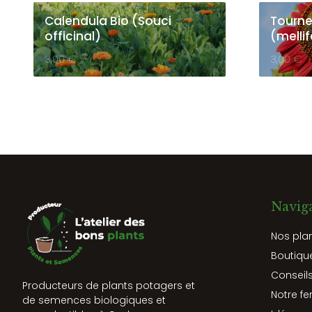
Calendula Bio (Souci
Tourne
officinal)
(mellif
3,00
€
3,00
€
Navig
Nos pla
Boutiqu
Conseils
Producteurs de plants potagers et
Notre fe
de semences biologiques et