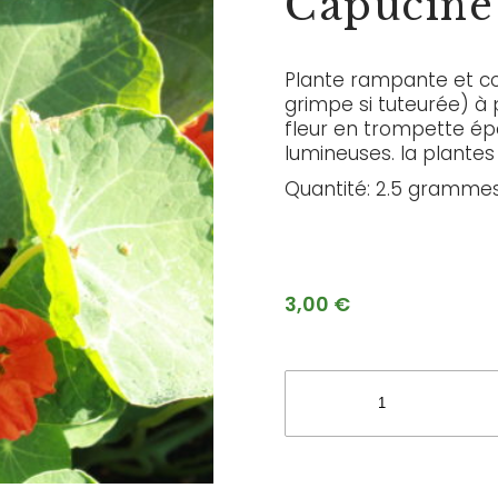
Capucine
Plante rampante et co
grimpe si tuteurée) à 
fleur en trompette ép
lumineuses. la plantes
Quantité: 2.5 gramme
3,00
€
quantité
de
Capucine