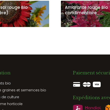
sol rouge Bio
Amarante rouge Bio
ère)
condimentaire
3,00
€
ation
Paiement sécuri
nts bio
e graines et semences bio
 de culture
Expéditions ave
rme horticole