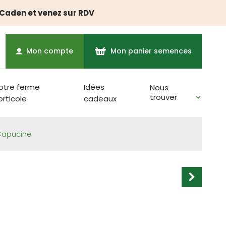
à Caden et venez sur RDV
Mon compte
Mon panier semences
otre ferme
Idées
Nous
trouver
orticole
cadeaux
apucine