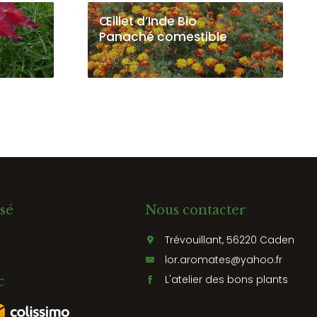
Œillet d’Inde Bio
Panaché comestible
3,00
€
sé
Nous contacter
Trévouillant, 56220 Caden
lor.aromates@yahoo.fr
L'atelier des bons plants
c