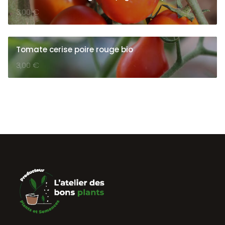
3,00
€
Tomate cerise poire rouge bio
3,00
€