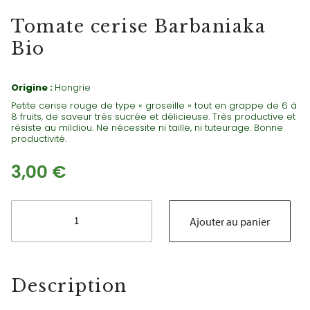
TOMATES CERISES
Tomate cerise Barbaniaka
Bio
Origine :
Hongrie
Petite cerise rouge de type « groseille » tout en grappe de 6 à
8 fruits, de saveur très sucrée et délicieuse. Très productive et
résiste au mildiou. Ne nécessite ni taille, ni tuteurage. Bonne
productivité.
3,00
€
quantité
de
Ajouter au panier
Tomate
cerise
Barbaniaka
Bio
Description