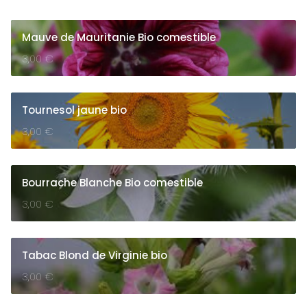
Mauve de Mauritanie Bio comestible
3,00
€
Tournesol jaune bio
3,00
€
Bourrache Blanche Bio comestible
3,00
€
Tabac Blond de Virginie bio
3,00
€