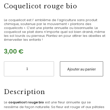
Coquelicot rouge bio
Le coquelicot est l’ emblème de l’agriculture sans produit
chimique, soutenue par le mouvement « plantons des
coquelicots ». C’est une plante annuelle ou bisannuelle. Le
coquelicot se plait dans n’importe quel sol bien drainé, même
les sol lourds ou pierreux. Plantez en pour attirer les abeilles et
émerveiller les enfants !
3,00
€
quantité
de
Ajouter au panier
Coquelicot
rouge
bio
Description
Le
coquelicot rouge bio
est une fleur annuelle qui se
ressème de façon naturelle. Sa fleur est rouge vif aux pétales