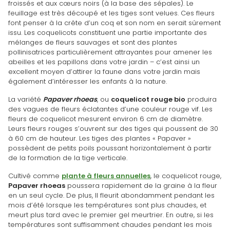
froissés et aux cœurs noirs (à la base des sépales). Le
feuillage est très découpé et les tiges sont velues. Ces fleurs
font penser à la crête d’un coq et son nom en serait sûrement
issu. Les coquelicots constituent une partie importante des
mélanges de fleurs sauvages et sont des plantes
pollinisatrices particulièrement attrayantes pour amener les
abeilles et les papillons dans votre jardin – c’est ainsi un
excellent moyen d’attirer la faune dans votre jardin mais
également d’intéresser les enfants à la nature.
La variété
Papaver rhoeas
, ou
coquelicot rouge bio
produira
des vagues de fleurs éclatantes d’une couleur rouge vif. Les
fleurs de coquelicot mesurent environ 6 cm de diamètre.
Leurs fleurs rouges s’ouvrent sur des tiges qui poussent de 30
à 60 cm de hauteur. Les tiges des plantes « Papaver »
possèdent de petits poils poussant horizontalement à partir
de la formation de la tige verticale.
Cultivé comme
plante à fleurs annuelles
, le coquelicot rouge,
Papaver rhoeas
poussera rapidement de la graine à la fleur
en un seul cycle. De plus, Il fleurit abondamment pendant les
mois d’été lorsque les températures sont plus chaudes, et
meurt plus tard avec le premier gel meurtrier. En outre, si les
températures sont suffisamment chaudes pendant les mois